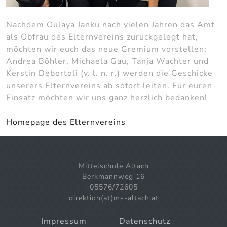
Nachdem Oulaya Janku nach vielen Jahren das Amt
als Obfrau des Elternvereins zurückgelegt hat,
möchten wir euch das neue Gremium vorstellen:
Andrea Böhler, Michaela Gau, Tanja Wachter und
Kerstin Debortoli (v. l. n. r.) werden die Geschicke
unserers Elternvereins ab sofort leiten. Für euren
Einsatz möchten wir uns ganz herzlich bedanken!
Homepage des Elternvereins
Mittelschule Altach
Berkmannweg 16
05576/72605
direktion(at)ms-altach.at
Impressum
Datenschutz