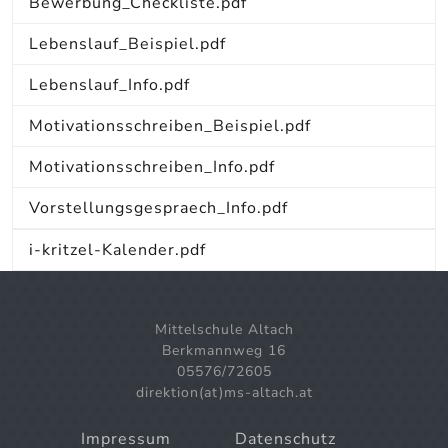
Bewerbung_Checkliste.pdf
Lebenslauf_Beispiel.pdf
Lebenslauf_Info.pdf
Motivationsschreiben_Beispiel.pdf
Motivationsschreiben_Info.pdf
Vorstellungsgespraech_Info.pdf
i-kritzel-Kalender.pdf
Mittelschule Altach
Berkmannweg 16
05576/72605
direktion(at)ms-altach.at
Impressum
Datenschutz