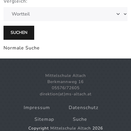
Vergleich:
Normale Suche
Mittelschule Altach
Berkmannweg 16
05576/72605
direktion(at)ms-altach.at
Impressum
Datenschutz
Sitemap
Suche
Copyright
Mittelschule Altach
2026