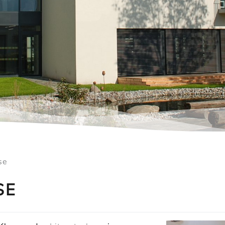
se
SE