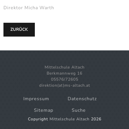
Direktor Micha Warth
ZURÜCK
Mittelschule Altach
Berkmannweg 16
05576/72605
direktion(at)ms-altach.at
Impressum
Datenschutz
Sitemap
Suche
Copyright
Mittelschule Altach
2026