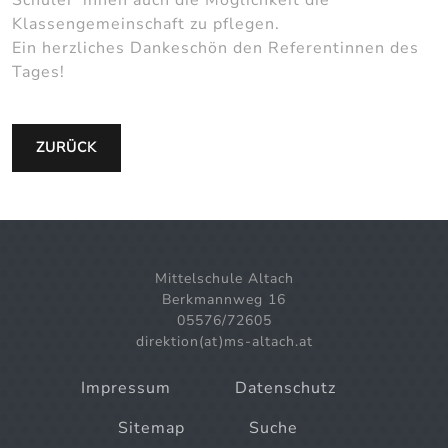
Klassengemeinschaft zu pflegen.
Ein herzliches Dankeschön den Referentinnen des
Tages!
ZURÜCK
Mittelschule Altach
Berkmannweg 16
05576/72605
direktion(at)ms-altach.at
Impressum
Datenschutz
Sitemap
Suche