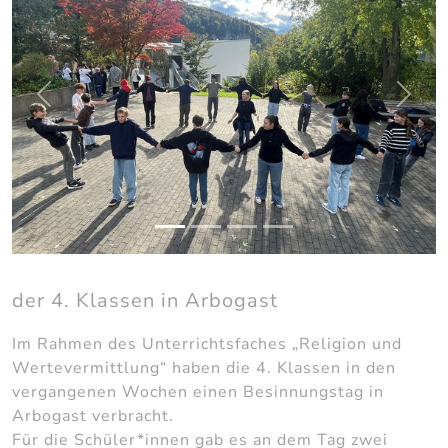
zurück
weite
der 4. Klassen in Arbogast
Im Rahmen des Unterrichtsfaches „Religion und
Wertevermittlung“ haben die 4. Klassen in den
vergangenen Wochen einen Besinnungstag in
Arbogast verbracht.
Für die Schüler*innen gab es an dem Tag zwei